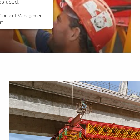
es used.
s Consent Management
rm