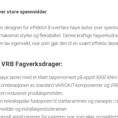
over store spennvidder
er designet for effektivt å overføre høye laster over spennv
maksimal styrke og fleksibilitet. Denne kraftige fagverksd
 lav egenvekt, noe som gjør den til en svært effektiv løsn
 VRB Fagverksdrager:
øye laster med et tillatt bøyemoment på opptil 3000 kNm o
ombinasjonen av standard VARIOKIT-komponenter og VRB gi
som reduserer produksjonstiden.
 teleskopiske funksjonen til støtterammen og variasjon i 
nnvidder og installasjonstoleranser.
imalt antall rammer for justering, noe som øker prosjektets