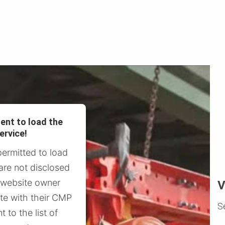
ent to load the
ervice!
permitted to load
 are not disclosed
e website owner
V
ite with their CMP
S
t to the list of