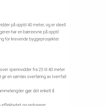
idder på opptil 40 meter, og er ideell
rageren har en bæreevne på opptil
ing for krevende byggeprosjekter.
ver spennvidder fra 25 til 40 meter.
r en sømløs overføring av tverrfall
rammelengder gjør det enkelt å
 effektivitet og reduserer