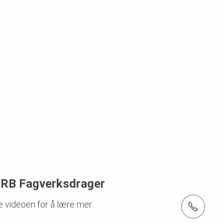
RB Fagverksdrager
e videoen for å lære mer
Tel.: +47 32 20 49 40