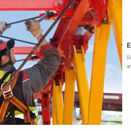
E
R
a