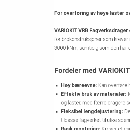
For overføring av høye laster 
VARIOKIT VRB Fagverksdrager
for brokonstruksjoner som krever 
3000 kNm, samtidig som den har en
Fordeler med VARIOKIT
Høy bæreevne:
Kan overføre h
Effektiv bruk av materialer:
K
og laster, med færre dragere 
Fleksibel lengdejustering:
Den
tilpasse fagverket til ulike spe
Rask montering:
Krever et min