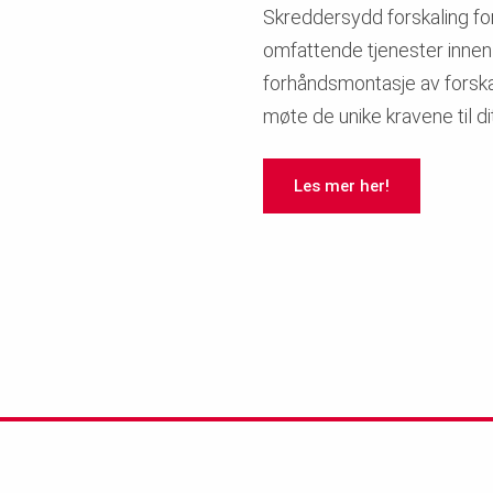
Skreddersydd forskaling for 
omfattende tjenester inne
forhåndsmontasje av forska
møte de unike kravene til dit
Les mer her!