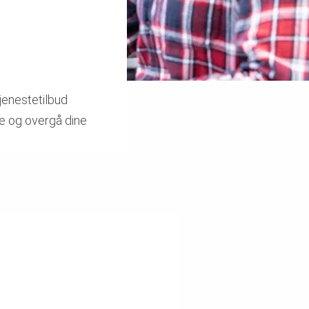
tjenestetilbud
ice og overgå dine