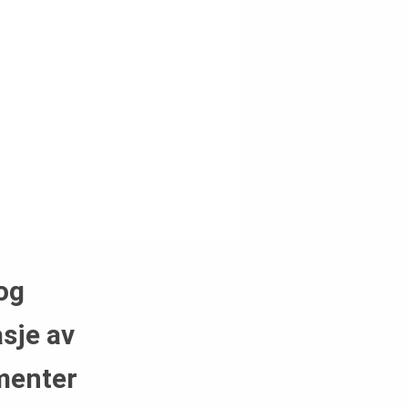
og
sje av
menter