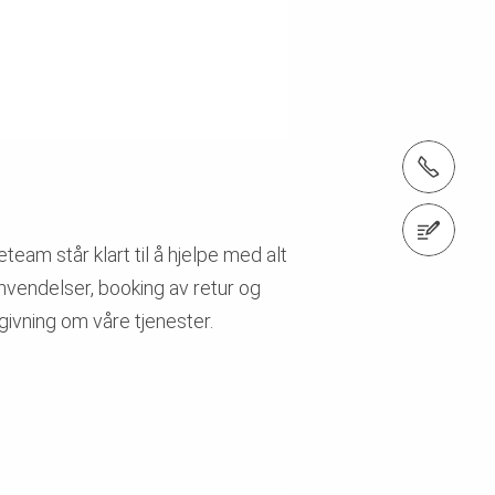
Tel.: +47 32 20 49 40
Kontakt oss
eam står klart til å hjelpe med alt
envendelser, booking av retur og
dgivning om våre tjenester.