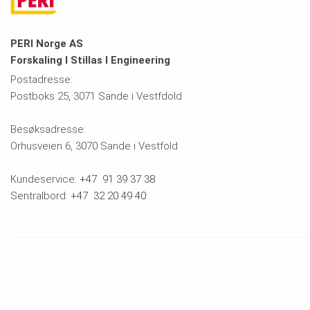
PERI Norge AS
Forskaling I Stillas I Engineering
Postadresse:
Postboks 25, 3071 Sande i Vestfdold
Besøksadresse:
Orhusveien 6, 3070 Sande i Vestfold
Kundeservice:
+47 91 39 37 38
Sentralbord:
+47 32 20 49 40
Ansvarlig utgiver
Personvernerklæring
Vilkår for bruk
Cookies
Salgs- og leiebetingelser