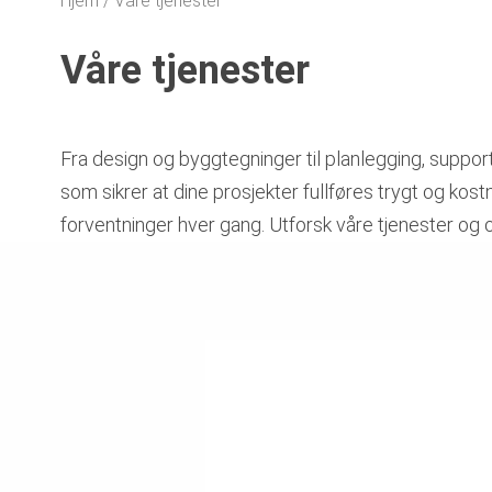
Hjem
Våre tjenester
Våre tjenester
Fra design og byggtegninger til planlegging, support
som sikrer at dine prosjekter fullføres trygt og kost
forventninger hver gang. Utforsk våre tjenester og o