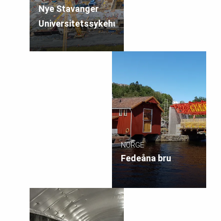
Nye Stavanger
Universitetssykehus
NORGE
Fedeåna bru