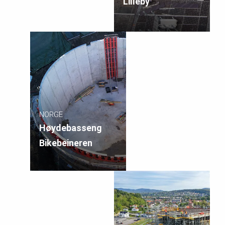
Lilleby
NORGE
Høydebasseng
Bikebeineren