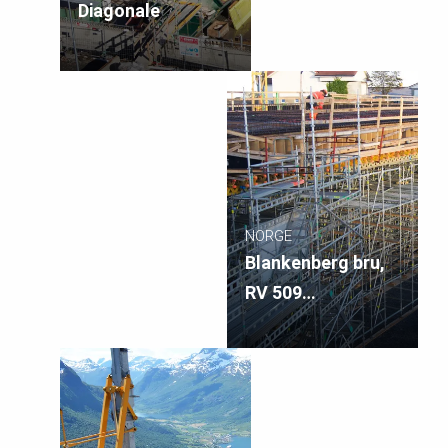
Diagonale
NORGE
Blankenberg bru,
RV 509
Sømmevågen -
Flypassvegen