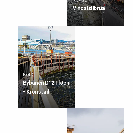
NORGE
Vindalslibrua
NORGE
Bybanen D12 Fløen
- Kronstad