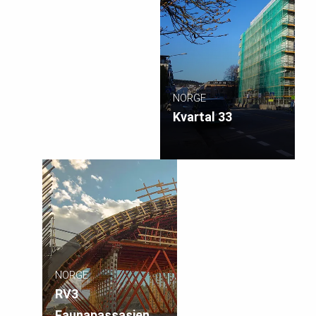
NORGE
Kvartal 33
NORGE
RV3
Faunapassasjen