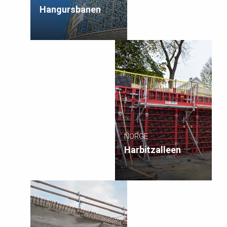
Hangursbanen
NORGE
Harbitzalleen