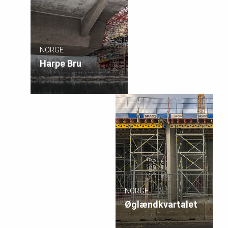
NORGE
Harpe Bru
NORGE
Øglændkvartalet