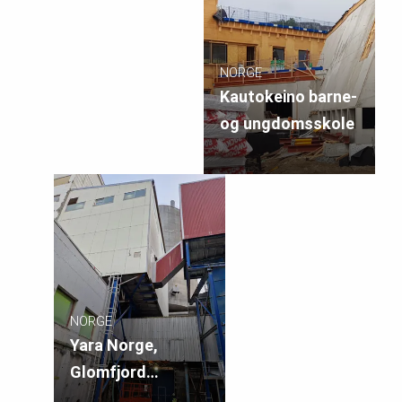
NORGE
Kautokeino barne-
og ungdomsskole
NORGE
Yara Norge,
Glomfjord
Fabrikker