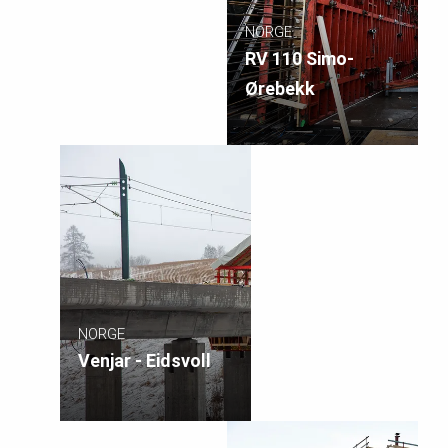
NORGE
RV 110 Simo-
Ørebekk
NORGE
Venjar - Eidsvoll