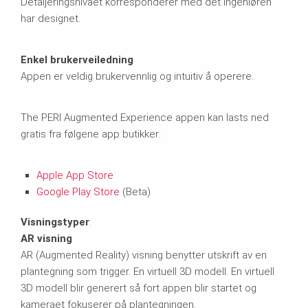
Detaljeringsnivået korresponderer med det ingeniøren
har designet.
Enkel brukerveiledning
Appen er veldig brukervennlig og intuitiv å operere.
The PERI Augmented Experience appen kan lasts ned
gratis fra følgene app butikker:
Apple App Store
Google Play Store
(Beta)
Visningstyper
:
AR visning
AR (Augmented Reality) visning benytter utskrift av en
plantegning som trigger. En virtuell 3D modell. En virtuell
3D modell blir generert så fort appen blir startet og
kameraet fokuserer på plantegningen.