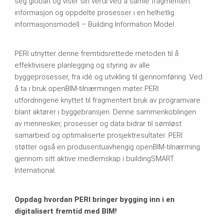
seg globalt og viser sin verdi ved å samle fragmentert
informasjon og oppdelte prosesser i en helhetlig
informasjonsmodell – Building Information Model.
PERI utnytter denne fremtidsrettede metoden til å
effektivisere planlegging og styring av alle
byggeprosesser, fra idé og utvikling til gjennomføring. Ved
å ta i bruk openBIM-tilnærmingen møter PERI
utfordringene knyttet til fragmentert bruk av programvare
blant aktører i byggebransjen. Denne sammenkoblingen
av mennesker, prosesser og data bidrar til sømløst
samarbeid og optimaliserte prosjektresultater. PERI
støtter også en produsentuavhengig openBIM-tilnærming
gjennom sitt aktive medlemskap i buildingSMART
International.
Oppdag hvordan PERI bringer bygging inn i en
digitalisert fremtid med BIM!