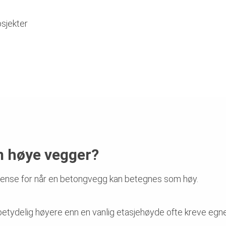
osjekter
m høye vegger?
grense for når en betongvegg kan betegnes som høy.
betydelig høyere enn en vanlig etasjehøyde ofte kreve egne 