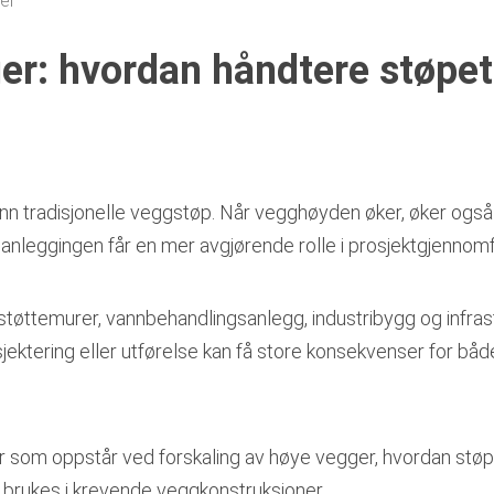
er
ger: hvordan håndtere støpe
enn tradisjonelle veggstøp. Når vegghøyden øker, øker ogs
og planleggingen får en mer avgjørende rolle i prosjektgjennom
il støttemurer, vannbehandlingsanlegg, industribygg og infras
sjektering eller utførelse kan få store konsekvenser for både
er som oppstår ved forskaling av høye vegger, hvordan støp
 brukes i krevende veggkonstruksjoner.