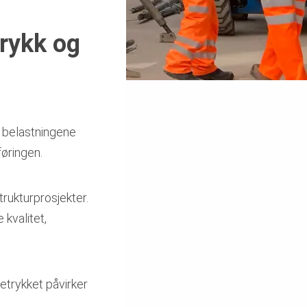
trykk og
å belastningene
føringen.
trukturprosjekter.
 kvalitet,
etrykket påvirker