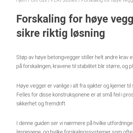
Hjem
Om oss
PERI Stories
Forskaling for høye vegg
Forskaling for høye veg
sikre riktig løsning
Støp av høye betongvegger stiller helt andre krav 
på forskalingen, kravene til stabilitet blir større, 
Høye vegger er vanlige i alt fra sjakter og kjerner t
Felles for disse konstruksjonene er at små feil i pro
sikkerhet og fremdrift.
I denne guiden ser vi nærmere på hvilke utfordring
løsningene, og hvilke forskalingssystemer som ofte