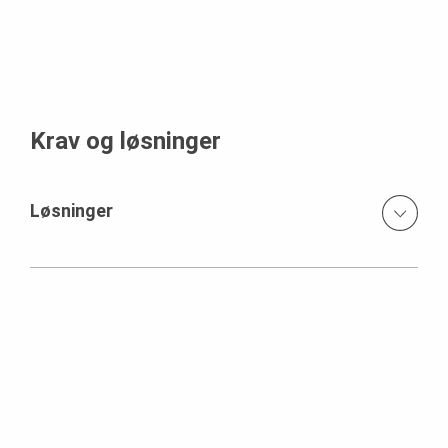
Krav og løsninger
Løsninger
MAXIMO: Effektiv forskaling vegger, heis- og trappesjakter
MULTIFLEX: Fleksibelt dekkesystem optimalr for stort
antall dragere til plassøpt dekke Understøttelse
dekkeforskaling med dragere
SKYDECK: Dekkeforskaling som er godt egnet for store