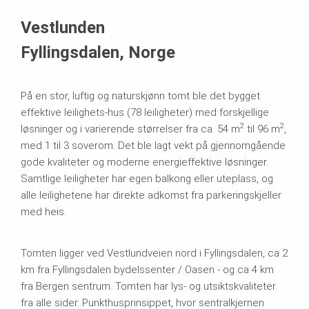
Systemer brukt
Vestlunden
Fyllingsdalen, Norge
På en stor, luftig og naturskjønn tomt ble det bygget
effektive leilighets-hus (78 leiligheter) med forskjellige
2
2
løsninger og i varierende størrelser fra ca. 54 m
til 96 m
,
med 1 til 3 soverom. Det ble lagt vekt på gjennomgående
gode kvaliteter og moderne energieffektive løsninger.
Samtlige leiligheter har egen balkong eller uteplass, og
alle leilighetene har direkte adkomst fra parkeringskjeller
med heis.
Tomten ligger ved Vestlundveien nord i Fyllingsdalen, ca 2
km fra Fyllingsdalen bydelssenter / Oasen - og ca 4 km
fra Bergen sentrum. Tomten har lys- og utsiktskvaliteter
fra alle sider. Punkthusprinsippet, hvor sentralkjernen