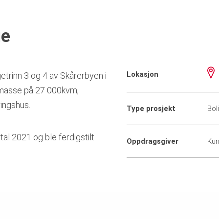
ge
Lokasjon
etrinn 3 og 4 av Skårerbyen i
masse på 27 000kvm,
ringshus.
Type prosjekt
Bol
tal 2021 og ble ferdigstilt
Oppdragsgiver
Kun