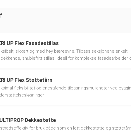
r
RI UP Flex Fasadestillas
eksibelt, sikkert og med høy bæreevne. Tilpass seksjonene enkelt i 
ldekkende, snublefritt stillas. Ideell for komplekse fasadearbeider 
RI UP Flex Støttetårn
ksimal fleksibilitet og enestående tilpasningsmuligheter ved byggin
derstøttelsesløsninger
ULTIPROP Dekkestøtte
stnadseffektiv for bruk både som en lett dekkestøtte og støttetår