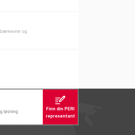
l bæreevne og
Finn din PERI
ig løsning
representant