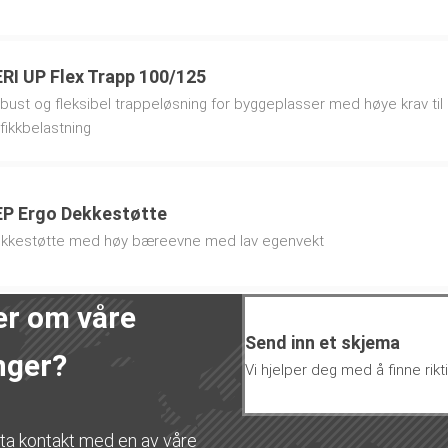
RI UP Flex Trapp 100/125
bust og fleksibel trappeløsning for byggeplasser med høye krav ti
afikkbelastning
P Ergo Dekkestøtte
kkestøtte med høy bæreevne med lav egenvekt
er om våre
Send inn et skjema
nger?
Vi hjelper deg med å finne rikt
 ta kontakt med en av våre