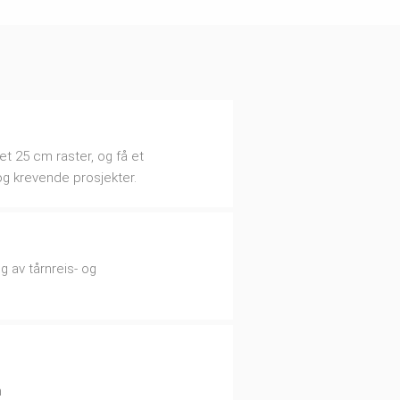
et 25 cm raster, og få et
og krevende prosjekter.
g av tårnreis- og
n