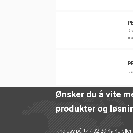
PE
Ro
tr
PE
De
Ønsker du å vite m
produkter og løsni
Ring oss på +47 32 20 49 40 eller