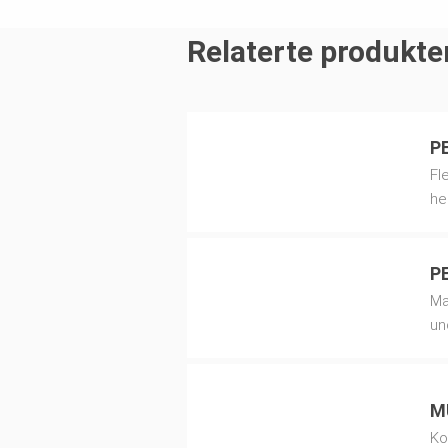
Relaterte produkte
PE
Fl
he
PE
Ma
un
M
Ko