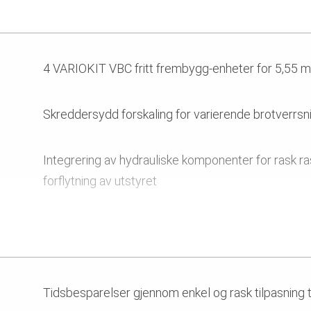
Monteringen måtte organiseres på en spesiell måt
for elven
4 VARIOKIT VBC fritt frembygg-enheter for 5,55 
Spesiell bekledning på overflaten av forskalingen
Skreddersydd forskaling for varierende brotverrsni
Integrering av hydrauliske komponenter for rask ra
forflytning av utstyret
Sikker tilgang og sikre arbeidsområder med PERI 
Tidsbesparelser gjennom enkel og rask tilpasning ti