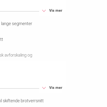
Vis mer
e på grunn av flomvarselet
m lange segmenter
tt
sk avforskaling og
UP Stillassystem
Vis mer
l skiftende brotverrsnitt