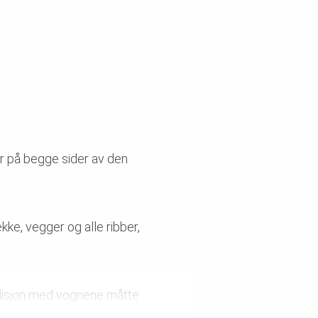
r på begge sider av den
kke, vegger og alle ribber,
lisjon med vognene måtte