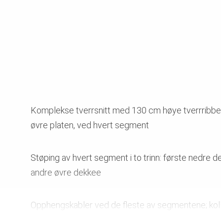
Komplekse tverrsnitt med 130 cm høye tverrribbe
øvre platen, ved hvert segment
Støping av hvert segment i to trinn: første nedre de
andre øvre dekkee
Opphengskabler ved de fleste av segmentene; kol
unngås