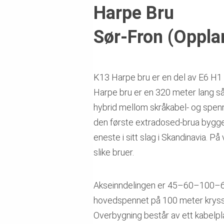
Harpe Bru
Sør-Fron (Oppla
K13 Harpe bru er en del av E6 H1 
Harpe bru er en 320 meter lang så
hybrid mellom skråkabel- og spenn
den første extradosed-brua bygget
eneste i sitt slag i Skandinavia. P
slike bruer.
Akseinndelingen er 45–60–100–
hovedspennet på 100 meter kryss
Overbygning består av ett kabelpl