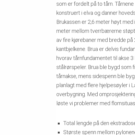
som er fordelt på to tårn. Tårnen
konstruert i elva og danner hovedsp
Brukassen er 2,6 meter høyt med i
meter mellom tverrbærerne støpt 
av fire kjørebaner med bredde på
kantbjelkene. Brua er delvis fundam
hvorav tårnfundamentet til akse 3
stålrørspeler. Brua ble bygd som f
tårnakse, mens sidespenn ble bygd 
planlagt med flere hjelpesøyler i 
overbygning. Med omprosjektering 
løste vi problemer med flomsituas
Total lengde på den ekstrados
Største spenn mellom pylonen