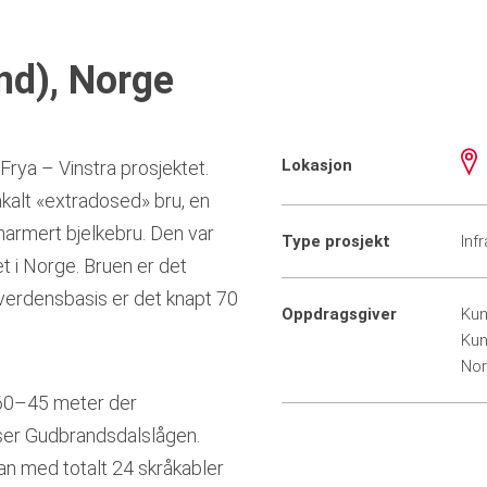
nd), Norge
Lokasjon
Frya – Vinstra prosjektet.
kalt «extradosed» bru, en
armert bjelkebru. Den var
Type prosjekt
Inf
 i Norge. Bruen er det
å verdensbasis er det knapt 70
Oppdragsgiver
Kun
Kun
Nor
60–45 meter der
er Gudbrandsdalslågen.
an med totalt 24 skråkabler