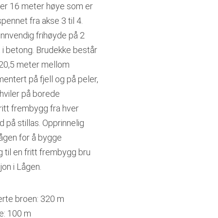
e er 16 meter høye som er
ennet fra akse 3 til 4.
nnvendig frihøyde på 2
i betong. Brudekke består
 20,5 meter mellom
entert på fjell og på peler,
 hviler på borede
ritt frembygg fra hver
på stillas. Opprinnelig
Lågen for å bygge
til en fritt frembygg bru
jon i Lågen.
erte broen: 320 m
e: 100 m