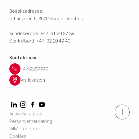
Besøksadresse:
p
5
r
Orhusveien 6, 3070 Sande i Vestfold
e
0
@
Kundeservice:
+47 91 39 37 38
Sentralbord:
+47 32 20 49 40
r
4
p
i.
Kontakt oss
e
+4732204940
n
r
Vis lokasjon
o
i.
n
Tel.: +47 32 20 49 40
Ansvarlig utgiver
o
Personvernerklæring
Vilkår for bruk
Kontakt oss
Cookies