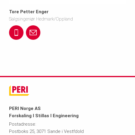
k
0
r
Tore Petter Enger
e
4
e
Salgsingeniør Hedmark/Oppland
n
7
n
+
t
@
6
g
4
o
p
2
e
7
r
e
r
9
e.
r
e
2
e
i.
i
6
n
PERI Norge AS
Forskaling I Stillas I Engineering
n
d
2
g
Postadresse:
Postboks 25, 3071 Sande i Vestfdold
o
@
6
e