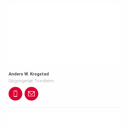
Anders W. Krogstad
Salgsingeniør Trondheim
+
a
4
n
7
d