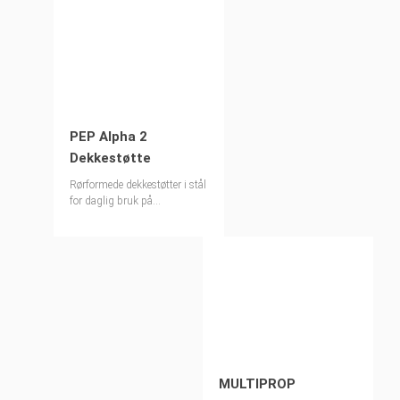
PEP Alpha 2
Dekkestøtte
Rørformede dekkestøtter i stål
for daglig bruk på
byggeplasser
MULTIPROP