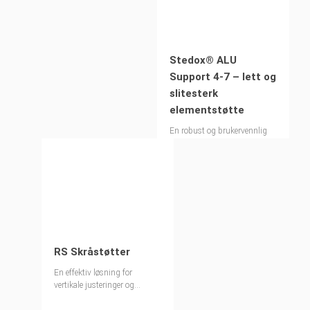
Stedox® ALU
Support 4-7 – lett og
slitesterk
elementstøtte
En robust og brukervennlig
montasjestøtte i aluminium
RS Skråstøtter
En effektiv løsning for
vertikale justeringer og
overføring av vindlaster fra