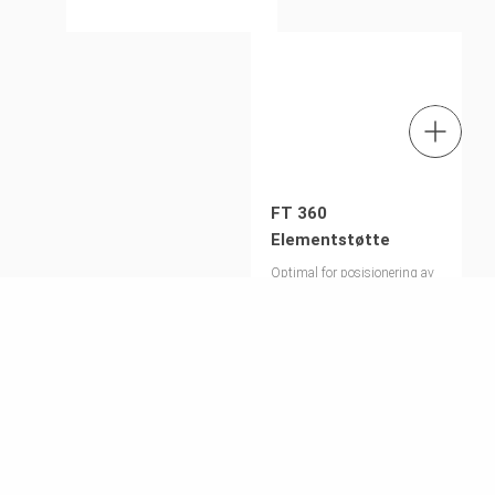
vegger, søyleforskaling, samt
prefabrikkerte
betongelementer.
Tel.: +47 32 20 49 40
Kontakt oss
FT 360
Elementstøtte
Optimal for posisjonering av
prefabrikerte elementer