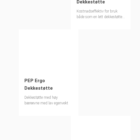
Dekkestøtte
Kostnadseffektiv for bruk
både som en lett dekkestøtte
og støttetårn
PEP Ergo
Dekkestøtte
Dekkestøtte med høy
bæreevne med lav egenvekt