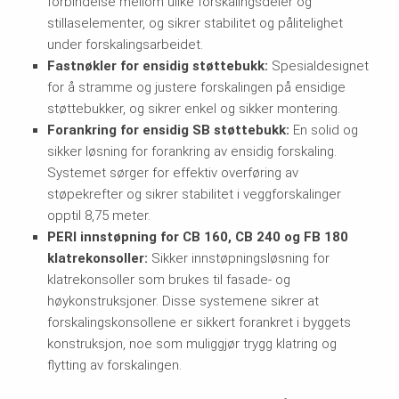
forbindelse mellom ulike forskalingsdeler og
stillaselementer, og sikrer stabilitet og pålitelighet
under forskalingsarbeidet.
Fastnøkler for ensidig støttebukk:
Spesialdesignet
for å stramme og justere forskalingen på ensidige
støttebukker, og sikrer enkel og sikker montering.
Forankring for ensidig SB støttebukk:
En solid og
sikker løsning for forankring av ensidig forskaling.
Systemet sørger for effektiv overføring av
støpekrefter og sikrer stabilitet i veggforskalinger
opptil 8,75 meter.
PERI innstøpning for CB 160, CB 240 og FB 180
klatrekonsoller:
Sikker innstøpningsløsning for
klatrekonsoller som brukes til fasade- og
høykonstruksjoner. Disse systemene sikrer at
forskalingskonsollene er sikkert forankret i byggets
konstruksjon, noe som muliggjør trygg klatring og
flytting av forskalingen.