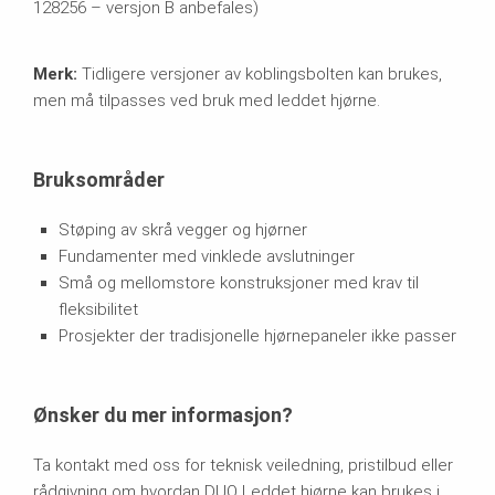
128256 – versjon B anbefales)
Merk:
Tidligere versjoner av koblingsbolten kan brukes,
men må tilpasses ved bruk med leddet hjørne.
Bruksområder
Støping av skrå vegger og hjørner
Fundamenter med vinklede avslutninger
Små og mellomstore konstruksjoner med krav til
fleksibilitet
Prosjekter der tradisjonelle hjørnepaneler ikke passer
Ønsker du mer informasjon?
Ta kontakt med oss for teknisk veiledning, pristilbud eller
rådgivning om hvordan DUO Leddet hjørne kan brukes i