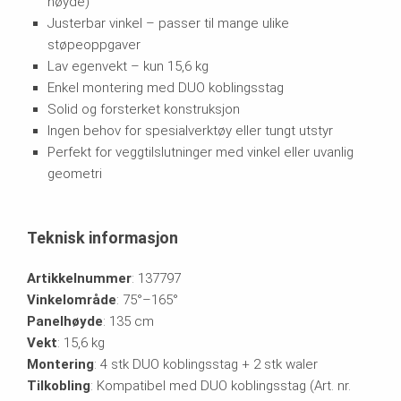
høyde)
Justerbar vinkel – passer til mange ulike
støpeoppgaver
Lav egenvekt – kun 15,6 kg
Enkel montering med DUO koblingsstag
Solid og forsterket konstruksjon
Ingen behov for spesialverktøy eller tungt utstyr
Perfekt for veggtilslutninger med vinkel eller uvanlig
geometri
Teknisk informasjon
Artikkelnummer
: 137797
Vinkelområde
: 75°–165°
Panelhøyde
: 135 cm
Vekt
: 15,6 kg
Montering
: 4 stk DUO koblingsstag + 2 stk waler
Tilkobling
: Kompatibel med DUO koblingsstag (Art. nr.