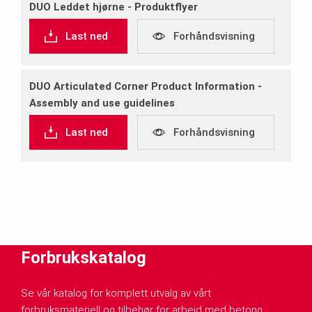
DUO Leddet hjørne ‐ Produktflyer
Last ned
Forhåndsvisning
DUO Articulated Corner Product Information ‐
Assembly and use guidelines
Last ned
Forhåndsvisning
Forbrukskatalog
Se vår katalog for komplett utvalg av vårt
forbruksmateriell og tilbehør for arbeid med betong.