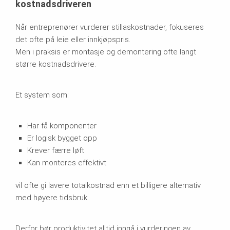
kostnadsdriveren
Når entreprenører vurderer stillaskostnader, fokuseres
det ofte på leie eller innkjøpspris.
Men i praksis er montasje og demontering ofte langt
større kostnadsdrivere.
Et system som:
Har få komponenter
Er logisk bygget opp
Krever færre løft
Kan monteres effektivt
vil ofte gi lavere totalkostnad enn et billigere alternativ
med høyere tidsbruk.
Derfor bør produktivitet alltid inngå i vurderingen av