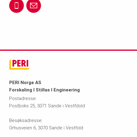
9
o
+
m
1
@
4
o
6
p
7
r
e
4
t
r
5
e
i.
8
n.
PERI Norge AS
Forskaling I Stillas I Engineering
n
0
t
Postadresse:
Postboks 25, 3071 Sande i Vestfdold
o
0
v
Besøksadresse:
2
e
Orhusveien 6, 3070 Sande i Vestfold