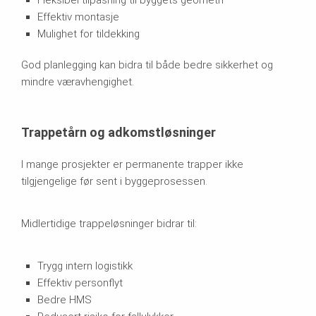
Fleksibel tilpasning til byggets geometri
Effektiv montasje
Mulighet for tildekking
God planlegging kan bidra til både bedre sikkerhet og
mindre væravhengighet.
Trappetårn og adkomstløsninger
I mange prosjekter er permanente trapper ikke
tilgjengelige før sent i byggeprosessen.
Midlertidige trappeløsninger bidrar til:
Trygg intern logistikk
Effektiv personflyt
Bedre HMS