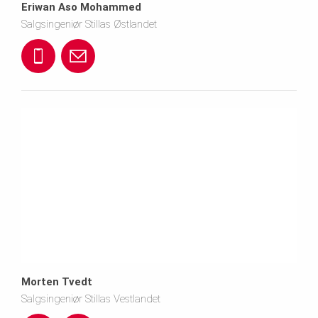
Eriwan Aso Mohammed
Salgsingeniør Stillas Østlandet
+
e
4
r
7
i
4
w
0
a
0
n.
4
a
Morten Tvedt
9
s
Salgsingeniør Stillas Vestlandet